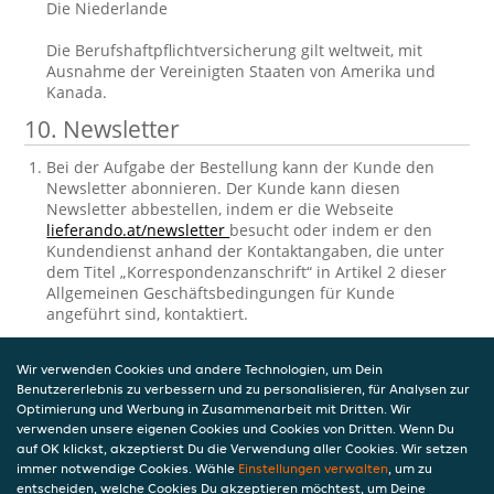
Die Niederlande
Die Berufshaftpflichtversicherung gilt weltweit, mit
Ausnahme der Vereinigten Staaten von Amerika und
Kanada.
10. Newsletter
Bei der Aufgabe der Bestellung kann der Kunde den
Newsletter abonnieren. Der Kunde kann diesen
Newsletter abbestellen, indem er die Webseite
lieferando.at/newsletter
besucht oder indem er den
Kundendienst anhand der Kontaktangaben, die unter
dem Titel „Korrespondenzanschrift“ in Artikel 2 dieser
Allgemeinen Geschäftsbedingungen für Kunde
angeführt sind, kontaktiert.
11. Einsichtnahme und Berichtigung der
Wir verwenden Cookies und andere Technologien, um Dein
gespeicherten personenbezogenen
Benutzererlebnis zu verbessern und zu personalisieren, für Analysen zur
Daten
Optimierung und Werbung in Zusammenarbeit mit Dritten. Wir
verwenden unsere eigenen Cookies und Cookies von Dritten. Wenn Du
auf OK klickst, akzeptierst Du die Verwendung aller Cookies. Wir setzen
Takeaway.com verarbeitet personenbezogene Daten in
immer notwendige Cookies. Wähle
Einstellungen verwalten
, um zu
Bezug auf den Kunden. Die Verarbeitung
entscheiden, welche Cookies Du akzeptieren möchtest, um Deine
personenbezogener Daten unterliegt den